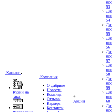
про
53
Диз
про
54
Диз
про
55
Диз
про
56
Диз
про
57
Диз
про
Каталог
58
Компания
Диз
про
О фабрике
59
Новости
Кухни на
Диз
Команда
заказ
про
Отзывы
Акции
60
Карьера
Диз
Контакты
про