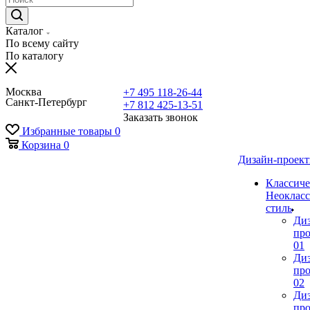
Каталог
По всему сайту
По каталогу
Москва
+7 495 118-26-44
Санкт-Петербург
+7 812 425-13-51
Заказать звонок
Избранные товары
0
Корзина
0
Дизайн-проек
Классиче
Неокласс
стиль
Ди
про
01
Ди
про
02
Ди
про