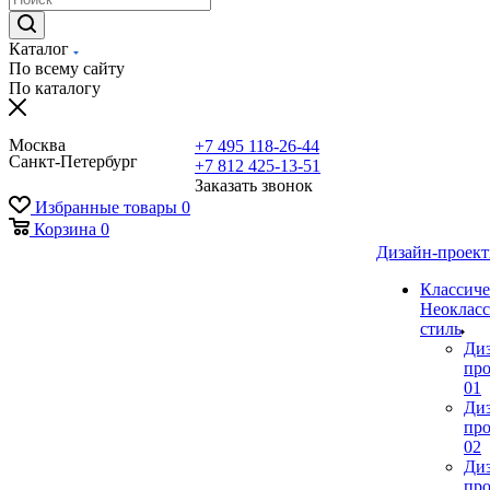
Каталог
По всему сайту
По каталогу
Москва
+7 495 118-26-44
Санкт-Петербург
+7 812 425-13-51
Заказать звонок
Избранные товары
0
Корзина
0
Дизайн-проек
Классиче
Неокласс
стиль
Ди
про
01
Ди
про
02
Ди
про