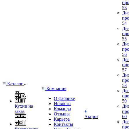
про
53
Диз
про
54
Диз
про
55
Диз
про
56
Диз
про
57
Диз
про
Каталог
58
Компания
Диз
про
О фабрике
59
Новости
Кухни на
Диз
Команда
заказ
про
Отзывы
Акции
60
Карьера
Диз
Контакты
про