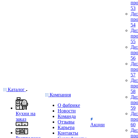
про
53
Диз
про
54
Диз
про
55
Диз
про
56
Диз
про
57
Диз
про
Каталог
58
Компания
Диз
про
О фабрике
59
Новости
Кухни на
Диз
Команда
заказ
про
Отзывы
Акции
60
Карьера
Диз
Контакты
про