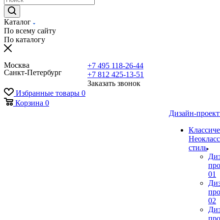
Каталог
По всему сайту
По каталогу
Москва
+7 495 118-26-44
Санкт-Петербург
+7 812 425-13-51
Заказать звонок
Избранные товары
0
Корзина
0
Дизайн-проек
Классиче
Неокласс
стиль
Ди
про
01
Ди
про
02
Ди
про