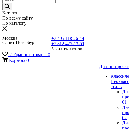
Каталог
По всему сайту
По каталогу
Москва
+7 495 118-26-44
Санкт-Петербург
+7 812 425-13-51
Заказать звонок
Избранные товары
0
Корзина
0
Дизайн-проек
Классиче
Неокласс
стиль
Ди
про
01
Ди
про
02
Ди
про