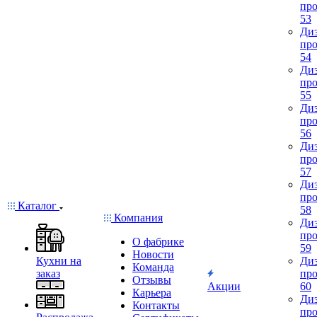
про
53
Диз
про
54
Диз
про
55
Диз
про
56
Диз
про
57
Диз
про
Каталог
58
Компания
Диз
про
О фабрике
59
Новости
Кухни на
Диз
Команда
заказ
про
Отзывы
Акции
60
Карьера
Диз
Контакты
про