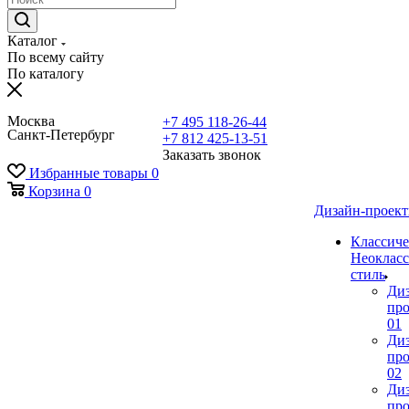
Каталог
По всему сайту
По каталогу
Москва
+7 495 118-26-44
Санкт-Петербург
+7 812 425-13-51
Заказать звонок
Избранные товары
0
Корзина
0
Дизайн-проек
Классиче
Неокласс
стиль
Ди
про
01
Ди
про
02
Ди
про