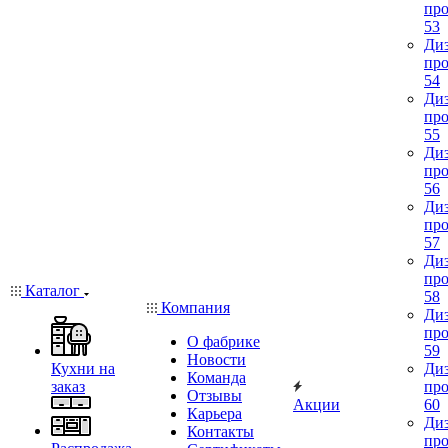
про
53
Диз
про
54
Диз
про
55
Диз
про
56
Диз
про
57
Диз
про
Каталог
58
Компания
Диз
про
О фабрике
59
Новости
Кухни на
Диз
Команда
заказ
про
Отзывы
Акции
60
Карьера
Диз
Контакты
про