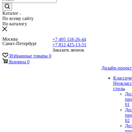
Каталог
По всему сайту
По каталогу
Москва
+7 495 118-26-44
Санкт-Петербург
+7 812 425-13-51
Заказать звонок
Избранные товары
0
Корзина
0
Дизайн-проек
Классиче
Неокласс
стиль
Ди
про
01
Ди
про
02
Ди
про