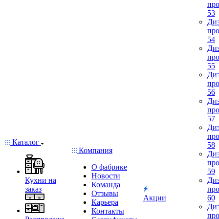
про
53
Диз
про
54
Диз
про
55
Диз
про
56
Диз
про
57
Диз
про
Каталог
58
Компания
Диз
про
О фабрике
59
Новости
Кухни на
Диз
Команда
заказ
про
Отзывы
Акции
60
Карьера
Диз
Контакты
про