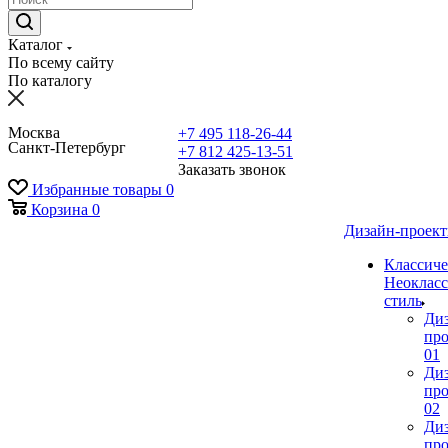
Каталог
По всему сайту
По каталогу
Москва
+7 495 118-26-44
Санкт-Петербург
+7 812 425-13-51
Заказать звонок
Избранные товары
0
Корзина
0
Дизайн-проек
Классиче
Неокласс
стиль
Ди
про
01
Ди
про
02
Ди
про