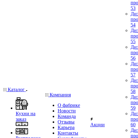
про
53
Диз
про
54
Диз
про
55
Диз
про
56
Диз
про
57
Диз
про
Каталог
58
Компания
Диз
про
О фабрике
59
Новости
Кухни на
Диз
Команда
заказ
про
Отзывы
Акции
60
Карьера
Диз
Контакты
про