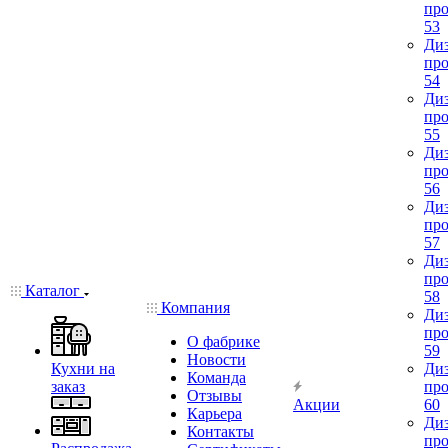
про
53
Диз
про
54
Диз
про
55
Диз
про
56
Диз
про
57
Диз
про
Каталог
58
Компания
Диз
про
О фабрике
59
Новости
Кухни на
Диз
Команда
заказ
про
Отзывы
Акции
60
Карьера
Диз
Контакты
про