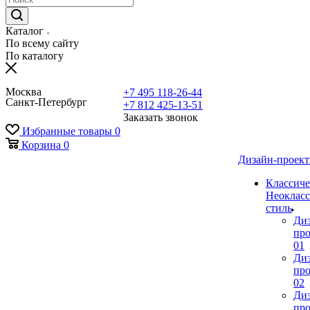
Каталог
По всему сайту
По каталогу
Москва
+7 495 118-26-44
Санкт-Петербург
+7 812 425-13-51
Заказать звонок
Избранные товары
0
Корзина
0
Дизайн-проек
Классиче
Неокласс
стиль
Ди
про
01
Ди
про
02
Ди
про