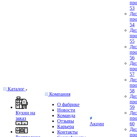
про
53
Диз
про
54
Диз
про
55
Диз
про
56
Диз
про
57
Диз
про
Каталог
58
Компания
Диз
про
О фабрике
59
Новости
Кухни на
Диз
Команда
заказ
про
Отзывы
Акции
60
Карьера
Диз
Контакты
про