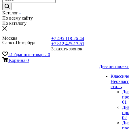
Каталог
По всему сайту
По каталогу
Москва
+7 495 118-26-44
Санкт-Петербург
+7 812 425-13-51
Заказать звонок
Избранные товары
0
Корзина
0
Дизайн-проек
Классиче
Неокласс
стиль
Ди
про
01
Ди
про
02
Ди
про