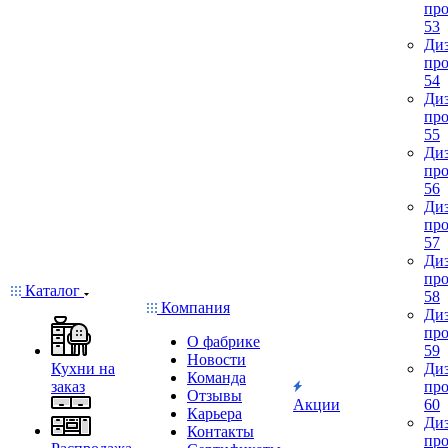
про
53
Диз
про
54
Диз
про
55
Диз
про
56
Диз
про
57
Диз
про
Каталог
58
Компания
Диз
про
О фабрике
59
Новости
Кухни на
Диз
Команда
заказ
про
Отзывы
Акции
60
Карьера
Диз
Контакты
про