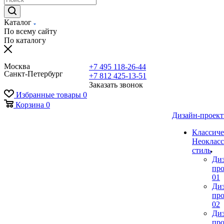
Каталог
По всему сайту
По каталогу
Москва
+7 495 118-26-44
Санкт-Петербург
+7 812 425-13-51
Заказать звонок
Избранные товары
0
Корзина
0
Дизайн-проек
Классиче
Неокласс
стиль
Ди
про
01
Ди
про
02
Ди
про