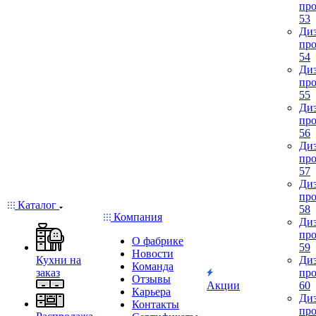
про
53
Диз
про
54
Диз
про
55
Диз
про
56
Диз
про
57
Диз
про
Каталог
58
Компания
Диз
про
О фабрике
59
Новости
Кухни на
Диз
Команда
заказ
про
Отзывы
Акции
60
Карьера
Диз
Контакты
про