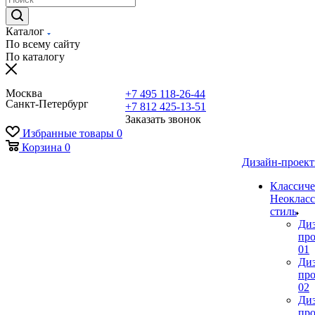
Каталог
По всему сайту
По каталогу
Москва
+7 495 118-26-44
Санкт-Петербург
+7 812 425-13-51
Заказать звонок
Избранные товары
0
Корзина
0
Дизайн-проек
Классиче
Неокласс
стиль
Ди
про
01
Ди
про
02
Ди
про