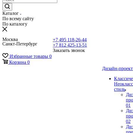
Каталог
По всему сайту
По каталогу
Москва
+7 495 118-26-44
Санкт-Петербург
+7 812 425-13-51
Заказать звонок
Избранные товары
0
Корзина
0
Дизайн-проек
Классиче
Неокласс
стиль
Ди
про
01
Ди
про
02
Ди
про