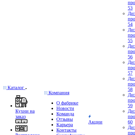
про
53
Диз
про
54
Диз
про
55
Диз
про
56
Диз
про
57
Диз
про
Каталог
58
Компания
Диз
про
О фабрике
59
Новости
Кухни на
Диз
Команда
заказ
про
Отзывы
Акции
60
Карьера
Диз
Контакты
про