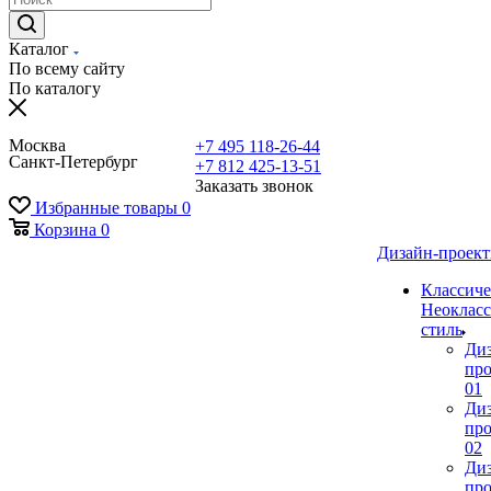
Каталог
По всему сайту
По каталогу
Москва
+7 495 118-26-44
Санкт-Петербург
+7 812 425-13-51
Заказать звонок
Избранные товары
0
Корзина
0
Дизайн-проек
Классиче
Неокласс
стиль
Ди
про
01
Ди
про
02
Ди
про