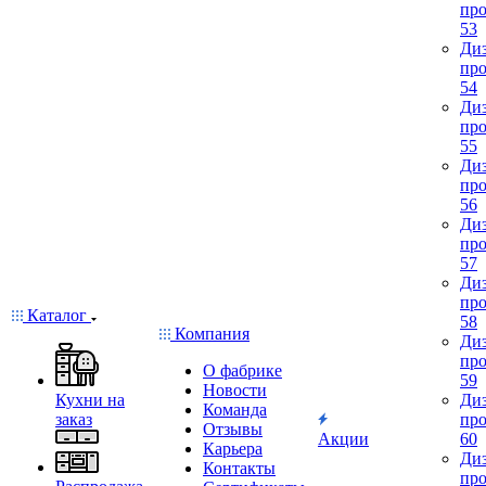
про
53
Диз
про
54
Диз
про
55
Диз
про
56
Диз
про
57
Диз
про
Каталог
58
Компания
Диз
про
О фабрике
59
Новости
Кухни на
Диз
Команда
заказ
про
Отзывы
Акции
60
Карьера
Диз
Контакты
про