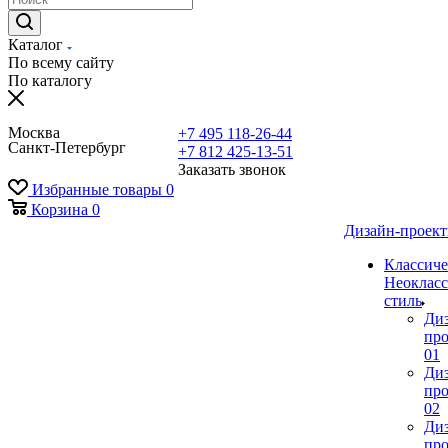
Каталог
По всему сайту
По каталогу
Москва
+7 495 118-26-44
Санкт-Петербург
+7 812 425-13-51
Заказать звонок
Избранные товары
0
Корзина
0
Дизайн-проек
Классиче
Неокласс
стиль
Ди
про
01
Ди
про
02
Ди
про