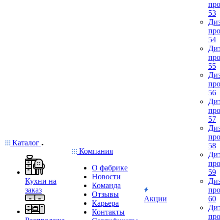
про
53
Диз
про
54
Диз
про
55
Диз
про
56
Диз
про
57
Диз
про
Каталог
58
Компания
Диз
про
О фабрике
59
Новости
Кухни на
Диз
Команда
заказ
про
Отзывы
Акции
60
Карьера
Диз
Контакты
про