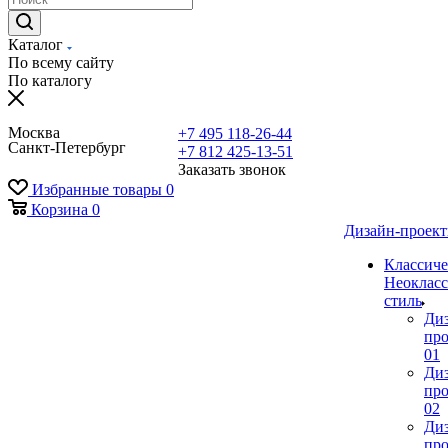
Каталог
По всему сайту
По каталогу
Москва
+7 495 118-26-44
Санкт-Петербург
+7 812 425-13-51
Заказать звонок
Избранные товары
0
Корзина
0
Дизайн-проек
Классиче
Неокласс
стиль
Ди
про
01
Ди
про
02
Ди
про