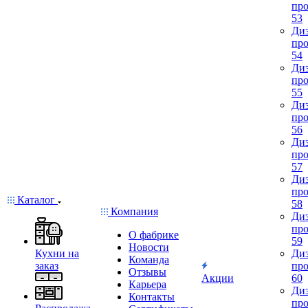
про
53
Диз
про
54
Диз
про
55
Диз
про
56
Диз
про
57
Диз
про
Каталог
58
Компания
Диз
про
О фабрике
59
Новости
Кухни на
Диз
Команда
заказ
про
Отзывы
Акции
60
Карьера
Диз
Контакты
про