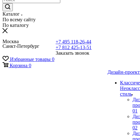
Каталог
По всему сайту
По каталогу
Москва
+7 495 118-26-44
Санкт-Петербург
+7 812 425-13-51
Заказать звонок
Избранные товары
0
Корзина
0
Дизайн-проек
Классиче
Неокласс
стиль
Ди
про
01
Ди
про
02
Ди
про