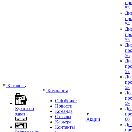
про
53
Диз
про
54
Диз
про
55
Диз
про
56
Диз
про
57
Диз
про
Каталог
58
Компания
Диз
про
О фабрике
59
Новости
Кухни на
Диз
Команда
заказ
про
Отзывы
Акции
60
Карьера
Диз
Контакты
про