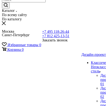
Каталог
По всему сайту
По каталогу
Москва
+7 495 118-26-44
Санкт-Петербург
+7 812 425-13-51
Заказать звонок
Избранные товары
0
Корзина
0
Дизайн-проек
Классиче
Неокласс
стиль
Ди
про
01
Ди
про
02
Ди
про