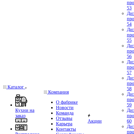
про
53
Диз
про
54
Диз
про
55
Диз
про
56
Диз
про
57
Диз
про
Каталог
58
Компания
Диз
про
О фабрике
59
Новости
Кухни на
Диз
Команда
заказ
про
Отзывы
Акции
60
Карьера
Диз
Контакты
про