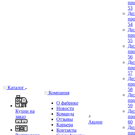
про
53
Диз
про
54
Диз
про
55
Диз
про
56
Диз
про
57
Диз
про
Каталог
58
Компания
Диз
про
О фабрике
59
Новости
Кухни на
Диз
Команда
заказ
про
Отзывы
Акции
60
Карьера
Диз
Контакты
про