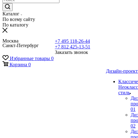
Каталог
По всему сайту
По каталогу
Москва
+7 495 118-26-44
Санкт-Петербург
+7 812 425-13-51
Заказать звонок
Избранные товары
0
Корзина
0
Дизайн-проек
Классиче
Неокласс
стиль
Ди
про
01
Ди
про
02
Ди
про