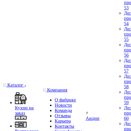
про
53
Диз
про
54
Диз
про
55
Диз
про
56
Диз
про
57
Диз
про
Каталог
58
Компания
Диз
про
О фабрике
59
Новости
Кухни на
Диз
Команда
заказ
про
Отзывы
Акции
60
Карьера
Диз
Контакты
про