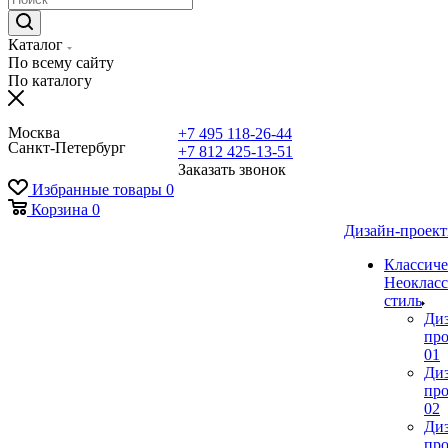
Каталог
По всему сайту
По каталогу
Москва
+7 495 118-26-44
Санкт-Петербург
+7 812 425-13-51
Заказать звонок
Избранные товары
0
Корзина
0
Дизайн-проек
Классиче
Неокласс
стиль
Ди
про
01
Ди
про
02
Ди
про