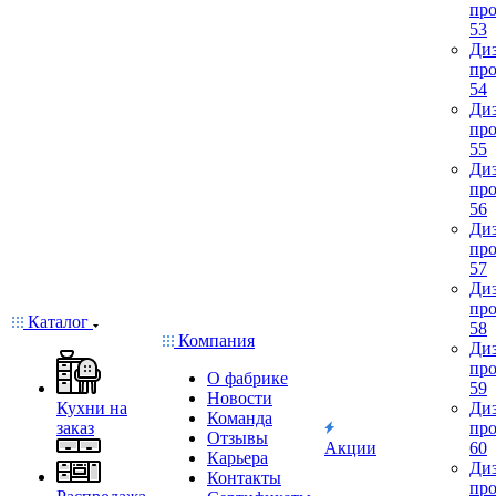
про
53
Диз
про
54
Диз
про
55
Диз
про
56
Диз
про
57
Диз
про
Каталог
58
Компания
Диз
про
О фабрике
59
Новости
Кухни на
Диз
Команда
заказ
про
Отзывы
Акции
60
Карьера
Диз
Контакты
про