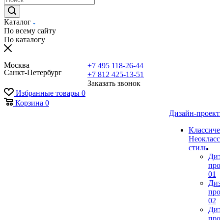
Каталог
По всему сайту
По каталогу
Москва
+7 495 118-26-44
Санкт-Петербург
+7 812 425-13-51
Заказать звонок
Избранные товары
0
Корзина
0
Дизайн-проек
Классиче
Неокласс
стиль
Ди
про
01
Ди
про
02
Ди
про