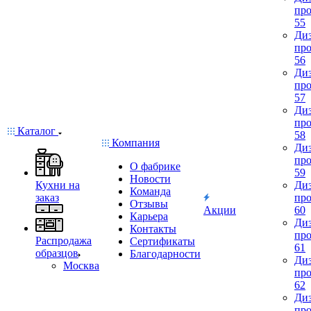
про
55
Диз
про
56
Диз
про
57
Диз
про
Каталог
58
Компания
Диз
про
О фабрике
59
Новости
Кухни на
Диз
Команда
заказ
про
Отзывы
Акции
60
Карьера
Диз
Контакты
про
Распродажа
Сертификаты
61
образцов
Благодарности
Диз
Москва
про
62
Диз
про