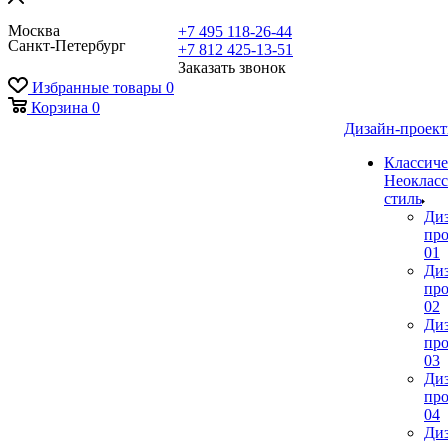
Москва
+7 495 118-26-44
Санкт-Петербург
+7 812 425-13-51
Заказать звонок
Избранные товары
0
Корзина
0
Дизайн-проек
Классиче
Неокласс
стиль
Ди
про
01
Ди
про
02
Ди
про
03
Ди
про
04
Ди