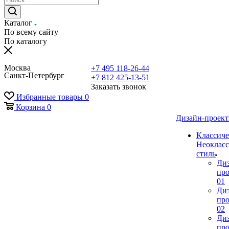
Каталог
По всему сайту
По каталогу
Москва
+7 495 118-26-44
Санкт-Петербург
+7 812 425-13-51
Заказать звонок
Избранные товары
0
Корзина
0
Дизайн-проек
Классиче
Неокласс
стиль
Ди
про
01
Ди
про
02
Ди
про