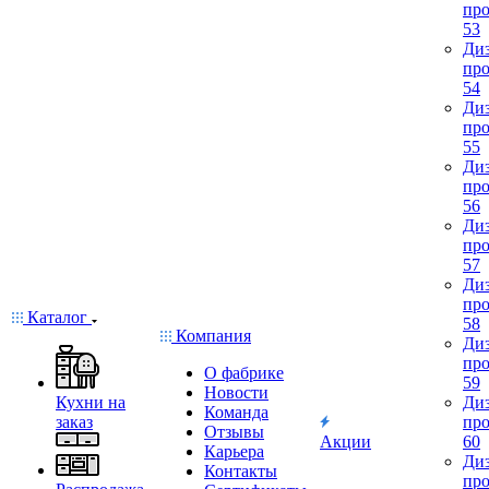
про
53
Диз
про
54
Диз
про
55
Диз
про
56
Диз
про
57
Диз
про
Каталог
58
Компания
Диз
про
О фабрике
59
Новости
Кухни на
Диз
Команда
заказ
про
Отзывы
Акции
60
Карьера
Диз
Контакты
про