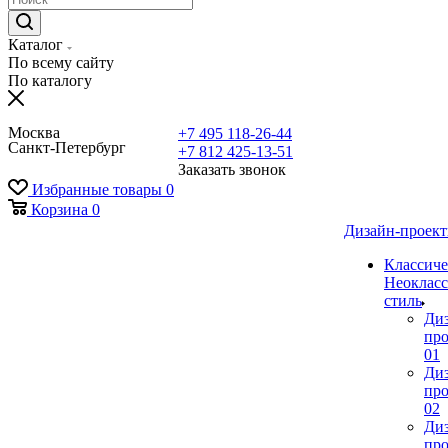
Каталог
По всему сайту
По каталогу
Москва
+7 495 118-26-44
Санкт-Петербург
+7 812 425-13-51
Заказать звонок
Избранные товары
0
Корзина
0
Дизайн-проек
Классиче
Неокласс
стиль
Ди
про
01
Ди
про
02
Ди
про