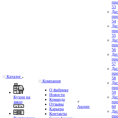
про
53
Диз
про
54
Диз
про
55
Диз
про
56
Диз
про
57
Диз
про
Каталог
58
Компания
Диз
про
О фабрике
59
Новости
Кухни на
Диз
Команда
заказ
про
Отзывы
Акции
60
Карьера
Диз
Контакты
про