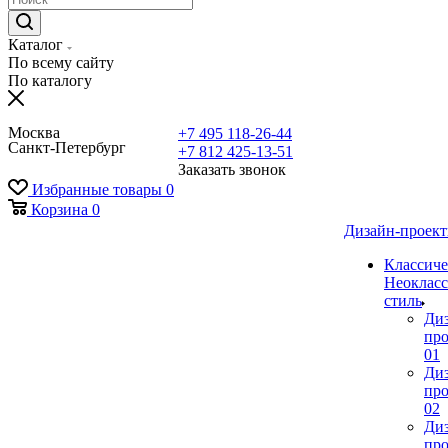
Каталог
По всему сайту
По каталогу
Москва
+7 495 118-26-44
Санкт-Петербург
+7 812 425-13-51
Заказать звонок
Избранные товары
0
Корзина
0
Дизайн-проек
Классиче
Неокласс
стиль
Ди
про
01
Ди
про
02
Ди
про