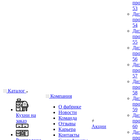
про
53
Диз
про
54
Диз
про
55
Диз
про
56
Диз
про
57
Диз
про
Каталог
58
Компания
Диз
про
О фабрике
59
Новости
Кухни на
Диз
Команда
заказ
про
Отзывы
Акции
60
Карьера
Диз
Контакты
про