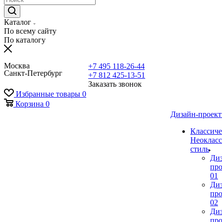
Каталог
По всему сайту
По каталогу
Москва
+7 495 118-26-44
Санкт-Петербург
+7 812 425-13-51
Заказать звонок
Избранные товары
0
Корзина
0
Дизайн-проек
Классиче
Неокласс
стиль
Ди
про
01
Ди
про
02
Ди
про