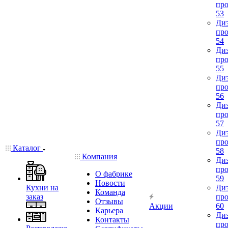
про
53
Диз
про
54
Диз
про
55
Диз
про
56
Диз
про
57
Диз
про
Каталог
58
Компания
Диз
про
О фабрике
59
Новости
Кухни на
Диз
Команда
заказ
про
Отзывы
Акции
60
Карьера
Диз
Контакты
про