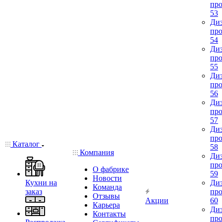
про
53
Диз
про
54
Диз
про
55
Диз
про
56
Диз
про
57
Диз
про
Каталог
58
Компания
Диз
про
О фабрике
59
Новости
Кухни на
Диз
Команда
заказ
про
Отзывы
Акции
60
Карьера
Диз
Контакты
про