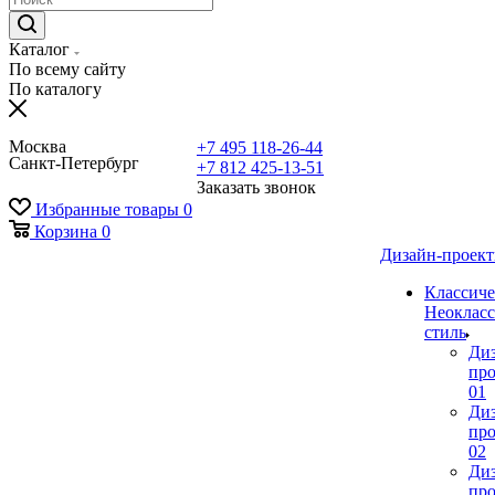
Каталог
По всему сайту
По каталогу
Москва
+7 495 118-26-44
Санкт-Петербург
+7 812 425-13-51
Заказать звонок
Избранные товары
0
Корзина
0
Дизайн-проек
Классиче
Неокласс
стиль
Ди
про
01
Ди
про
02
Ди
про