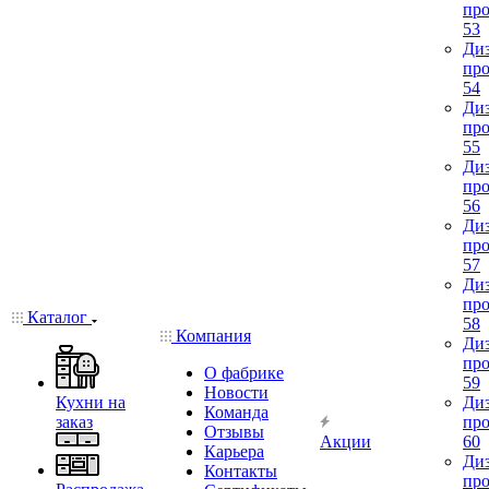
про
53
Диз
про
54
Диз
про
55
Диз
про
56
Диз
про
57
Диз
про
Каталог
58
Компания
Диз
про
О фабрике
59
Новости
Кухни на
Диз
Команда
заказ
про
Отзывы
Акции
60
Карьера
Диз
Контакты
про