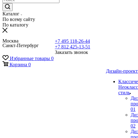
Каталог
По всему сайту
По каталогу
Москва
+7 495 118-26-44
Санкт-Петербург
+7 812 425-13-51
Заказать звонок
Избранные товары
0
Корзина
0
Дизайн-проек
Классиче
Неокласс
стиль
Ди
про
01
Ди
про
02
Ди
про