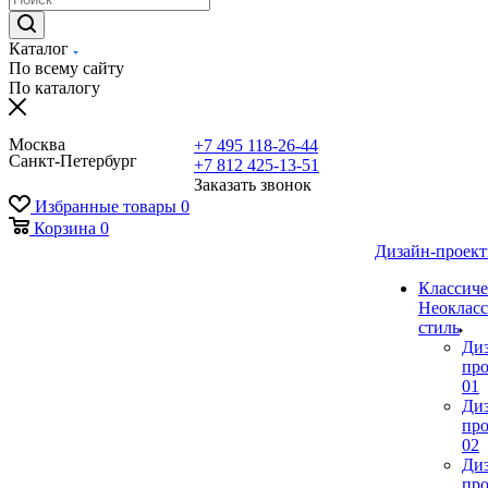
Каталог
По всему сайту
По каталогу
Москва
+7 495 118-26-44
Санкт-Петербург
+7 812 425-13-51
Заказать звонок
Избранные товары
0
Корзина
0
Дизайн-проек
Классиче
Неокласс
стиль
Ди
про
01
Ди
про
02
Ди
про