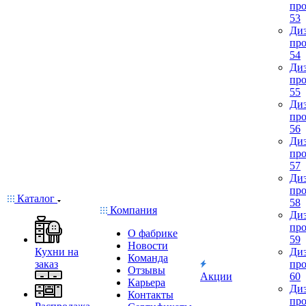
про
53
Диз
про
54
Диз
про
55
Диз
про
56
Диз
про
57
Диз
про
Каталог
58
Компания
Диз
про
О фабрике
59
Новости
Кухни на
Диз
Команда
заказ
про
Отзывы
Акции
60
Карьера
Диз
Контакты
про