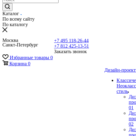
Каталог
По всему сайту
По каталогу
Москва
+7 495 118-26-44
Санкт-Петербург
+7 812 425-13-51
Заказать звонок
Избранные товары
0
Корзина
0
Дизайн-проек
Классиче
Неокласс
стиль
Ди
про
01
Ди
про
02
Ди
про