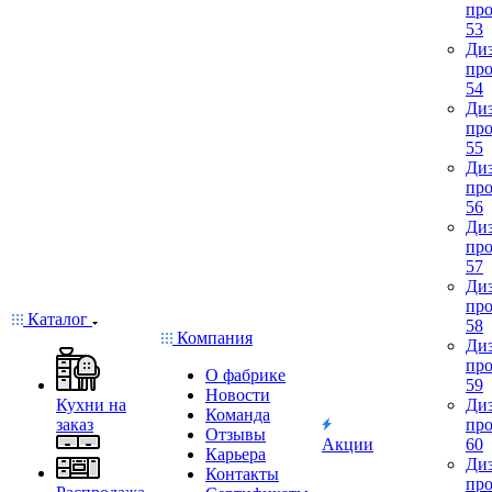
про
53
Диз
про
54
Диз
про
55
Диз
про
56
Диз
про
57
Диз
про
Каталог
58
Компания
Диз
про
О фабрике
59
Новости
Кухни на
Диз
Команда
заказ
про
Отзывы
Акции
60
Карьера
Диз
Контакты
про