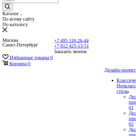
Каталог
По всему сайту
По каталогу
Москва
+7 495 118-26-44
Санкт-Петербург
+7 812 425-13-51
Заказать звонок
Избранные товары
0
Корзина
0
Дизайн-проек
Классиче
Неокласс
стиль
Ди
про
01
Ди
про
02
Ди
про