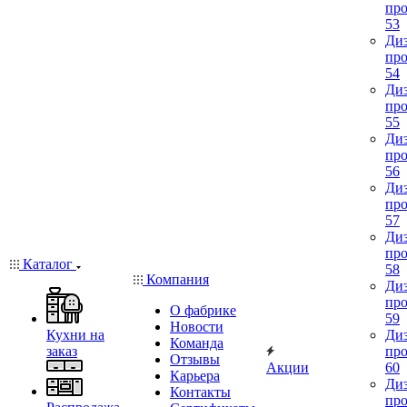
про
53
Диз
про
54
Диз
про
55
Диз
про
56
Диз
про
57
Диз
про
Каталог
58
Компания
Диз
про
О фабрике
59
Новости
Кухни на
Диз
Команда
заказ
про
Отзывы
Акции
60
Карьера
Диз
Контакты
про