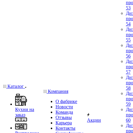
про
53
Диз
про
54
Диз
про
55
Диз
про
56
Диз
про
57
Диз
про
Каталог
58
Компания
Диз
про
О фабрике
59
Новости
Кухни на
Диз
Команда
заказ
про
Отзывы
Акции
60
Карьера
Диз
Контакты
про