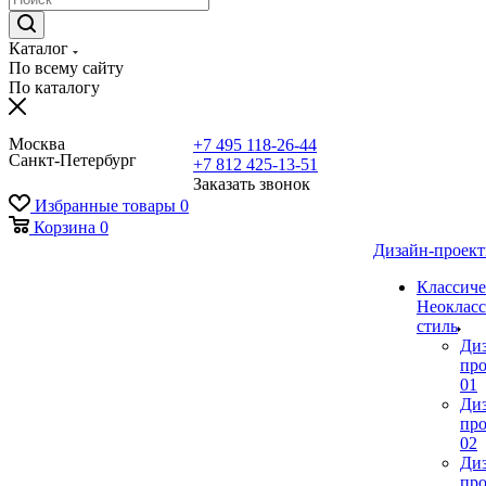
Каталог
По всему сайту
По каталогу
Москва
+7 495 118-26-44
Санкт-Петербург
+7 812 425-13-51
Заказать звонок
Избранные товары
0
Корзина
0
Дизайн-проек
Классиче
Неокласс
стиль
Ди
про
01
Ди
про
02
Ди
про