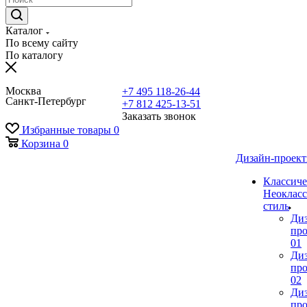
Каталог
По всему сайту
По каталогу
Москва
+7 495 118-26-44
Санкт-Петербург
+7 812 425-13-51
Заказать звонок
Избранные товары
0
Корзина
0
Дизайн-проек
Классиче
Неокласс
стиль
Ди
про
01
Ди
про
02
Ди
про