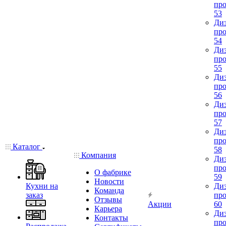
про
53
Диз
про
54
Диз
про
55
Диз
про
56
Диз
про
57
Диз
про
Каталог
58
Компания
Диз
про
О фабрике
59
Новости
Кухни на
Диз
Команда
заказ
про
Отзывы
Акции
60
Карьера
Диз
Контакты
про