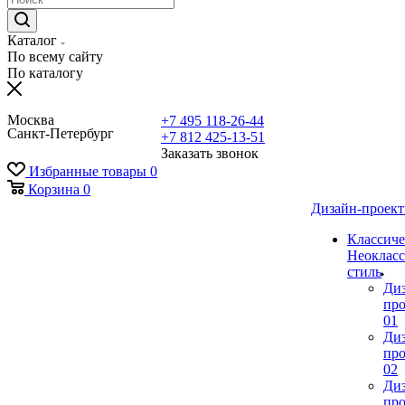
Каталог
По всему сайту
По каталогу
Москва
+7 495 118-26-44
Санкт-Петербург
+7 812 425-13-51
Заказать звонок
Избранные товары
0
Корзина
0
Дизайн-проек
Классиче
Неокласс
стиль
Ди
про
01
Ди
про
02
Ди
про